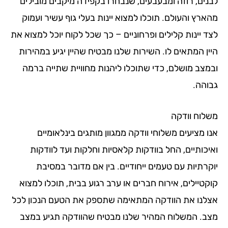
נים, רוזה ומבעבעים, שנבחרו בקפידה מיקבים מובילים
ארץ והעולם. תוכלו למצוא יינות בעלי גוף עשיר ועמוק
ד יינות קלילים ופרחוניים – כך שכל לקוח יוכל למצוא את
ין המתאים לו. השירות שלנו מבטיח שהיין יגיע במהירות
מצב מושלם, כדי שתוכלו ליהנות מחוויית שתייה ברמה
והה.
לוח וודקה
 מציעים משלוחי וודקה ממגוון מותגים בינלאומיים
יכותיים, החל בוודקות קלאסיות וחלקות ועד לוודקות
קרתיות עם טעמים ייחודיים. בין אם מדובר במסיבת
קטיילים, אירוח חברים או ערב רגוע בבית, תוכלו למצוא
לנו את הוודקה המתאימה שתספק את הטעם הנכון לכל
ב. המשלוח המהיר שלנו מבטיח שהוודקה תגיע במצב