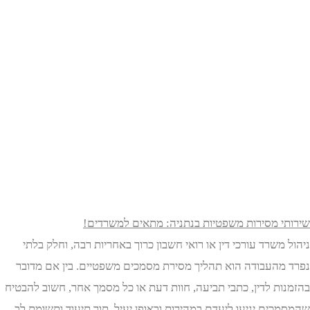
י מסירות משפטיות בנתניה: מתאים למשרדים!
משרד עורכי דין או רואי חשבון כרוך באחריות רבה, וחלק בלתי
מהעבודה הוא תהליך מסירת מסמכים משפטיים. בין אם מדובר
ות לדין, כתבי תביעה, חוות דעת או כל מסמך אחר, חשוב להבטיח
כים יגיעו ליעדם במהירות ובאופן יעיל, תוך תיעוד ותשומת לב