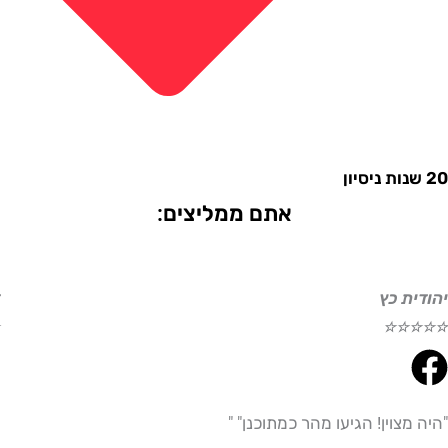
אתם ממליצים:
ת כץ
דוד ע
☆
☆
☆
☆
☆
צוין! הגיעו מהר כמתוכנן" "
"היית