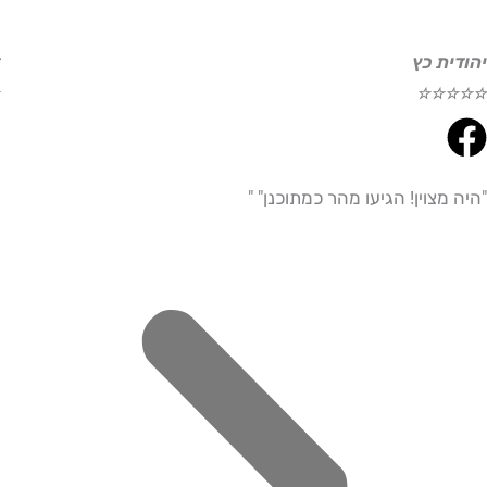
ת כץ
דוד ע
☆
☆
☆
☆
☆
צוין! הגיעו מהר כמתוכנן" "
"היית
מדויי