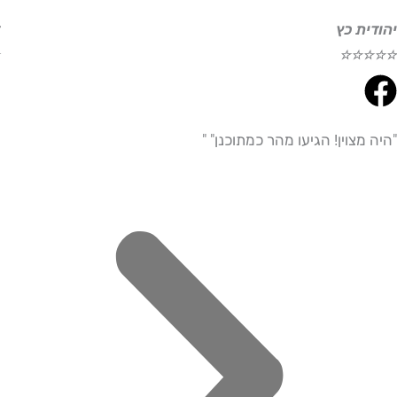
ת כץ
דוד ע
☆
☆
☆
☆
☆
צוין! הגיעו מהר כמתוכנן" "
"היית
מדויי