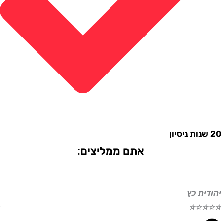
אתם ממליצים:
ת כץ
דוד ע
☆
☆
☆
☆
☆