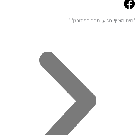
צוין! הגיעו מהר כמתוכנן" "
"היית
מדויי