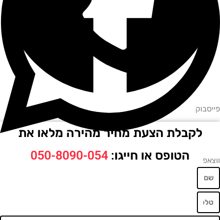
וק
לקבלת הצעת מחיר מהירה מלאו את
הטופס או חייגו:
050-8090-054