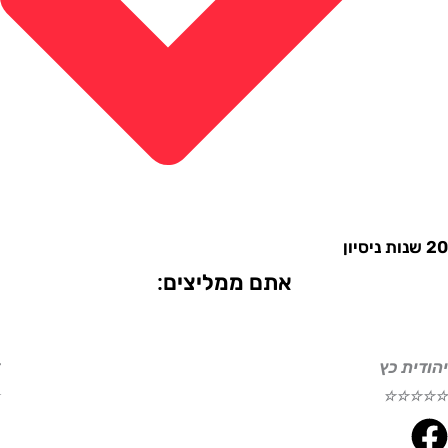
אתם ממליצים:
ת כץ
דוד ע
☆
☆
☆
☆
☆