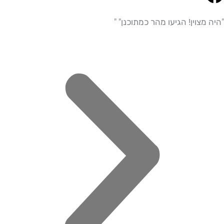
צוין! הגיעו מהר כמתוכנן" "
"היית
מדויי