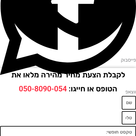
וק
לקבלת הצעת מחיר מהירה מלאו את
הטופס או חייגו:
050-8090-054