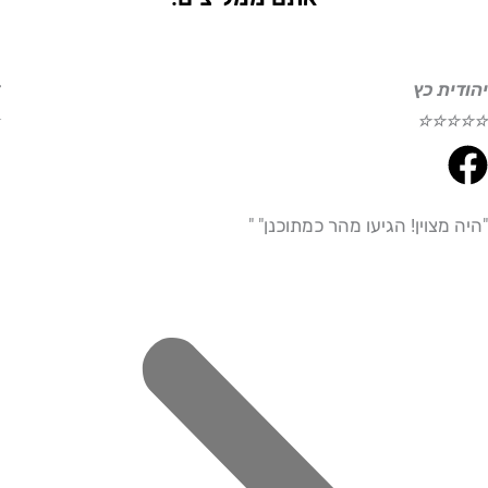
ת כץ
דוד ע
☆
☆
☆
☆
☆
צוין! הגיעו מהר כמתוכנן" "
"היית
מדויי