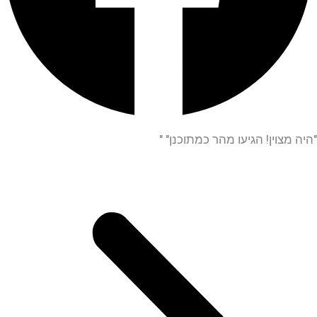
צוין! הגיעו מהר כמתוכנן" "
"היית
מדויי