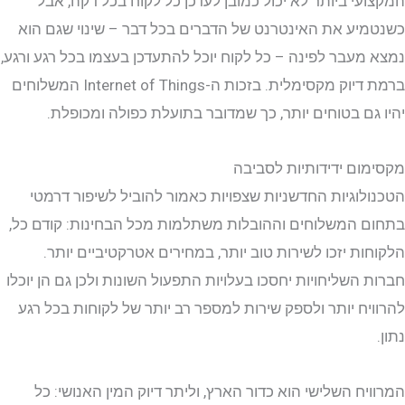
עי ביותר לא יכול כמובן לעדכן כל לקוח בכל דקה, אבל
יע את האינטרנט של הדברים בכל דבר – שינוי שגם הוא
מעבר לפינה – כל לקוח יוכל להתעדכן בעצמו בכל רגע ורגע,
ברמת דיוק מקסימלית. בזכות ה-Internet of Things המשלוחים
גם בטוחים יותר, כך שמדובר בתועלת כפולה ומכופלת.
ום ידידותיות לסביבה
לוגיות החדשניות שצפויות כאמור להוביל לשיפור דרמטי
 המשלוחים וההובלות משתלמות מכל הבחינות: קודם כל,
ות יזכו לשירות טוב יותר, במחירים אטרקטיביים יותר.
 השליחויות יחסכו בעלויות התפעול השונות ולכן גם הן יוכלו
יח יותר ולספק שירות למספר רב יותר של לקוחות בכל רגע
יח השלישי הוא כדור הארץ, וליתר דיוק המין האנושי: כל