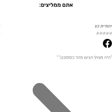
אתם ממליצים:
ת כץ
דוד ע
☆
☆
☆
☆
☆
צוין! הגיעו מהר כמתוכנן" "
"היית
מדויי