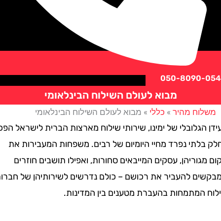
050-8090
מבוא לעולם השילוח הבינלאומי
וח מהיר
»
כללי
»
מבוא לעולם השילוח הבינלאומי
גלובלי של ימינו, שירותי שילוח מארצות הברית לישראל הפכו
לתי נפרד מחיי היומיום של רבים. משפחות המעבירות את
וריהן, עסקים המייבאים סחורות, ואפילו תושבים חוזרים
ם להעביר את רכושם – כולם נדרשים לשירותיהן של חברות
המתמחות בהעברת מטענים בין המדינות.